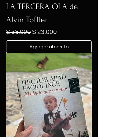
LA TERCERA OLA de
Alvin Toffler
Precio
Precio de oferta
$ 38.000
$ 23.000
Agregar al carrito