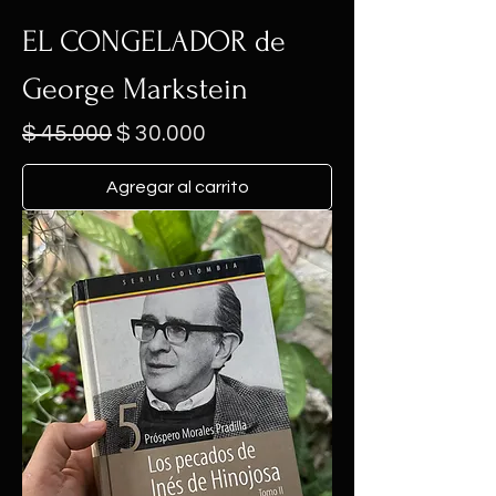
EL CONGELADOR de
George Markstein
Precio
Precio de oferta
$ 45.000
$ 30.000
Agregar al carrito