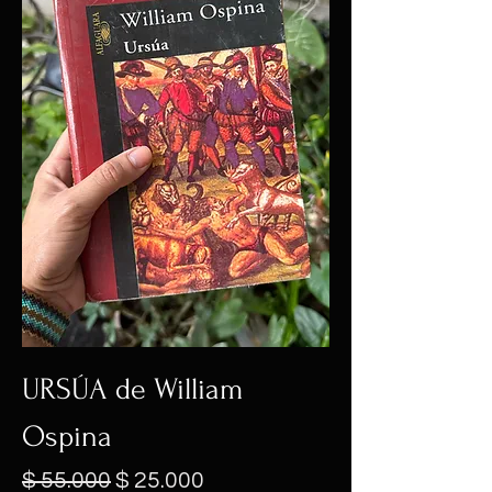
URSÚA de William
Ospina
Precio
Precio de oferta
$ 55.000
$ 25.000