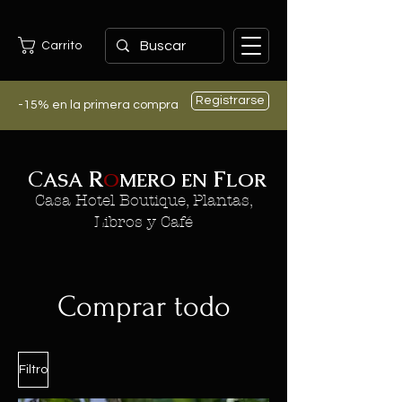
Carrito
Registrarse
-15% en la primera compra
C
R
F
ASA
O
MERO EN
LOR
Casa Hotel Boutique, Plantas,
Libros y Café
Comprar todo
Filtro