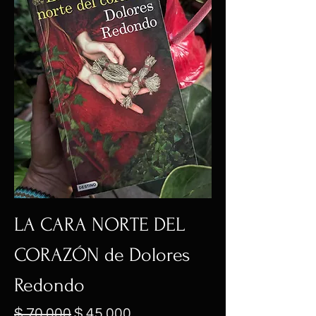
LA CARA NORTE DEL
CORAZÓN de Dolores
Redondo
Precio
Precio de oferta
$ 70.000
$ 45.000