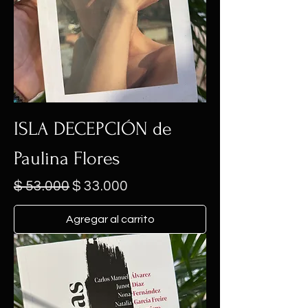
ISLA DECEPCIÓN de
Paulina Flores
Precio
Precio de oferta
$ 53.000
$ 33.000
Agregar al carrito