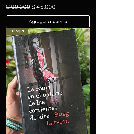
Precio
Precio de oferta
$ 90.000
$ 45.000
Agregar al carrito
Trilogía