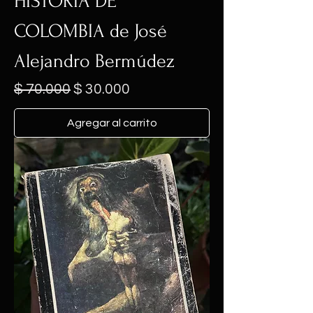
HISTORIA DE
COLOMBIA de José
Alejandro Bermúdez
Precio
Precio de oferta
$ 70.000
$ 30.000
Agregar al carrito