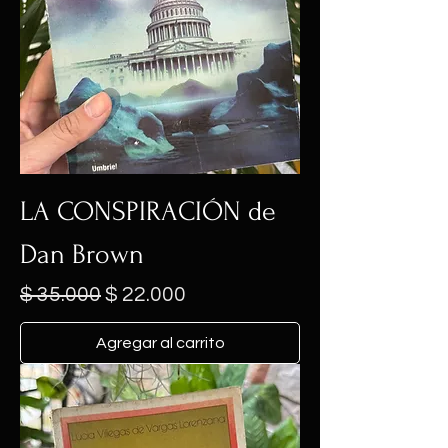
LA CONSPIRACIÓN de
Dan Brown
Precio
Precio de oferta
$ 35.000
$ 22.000
Agregar al carrito