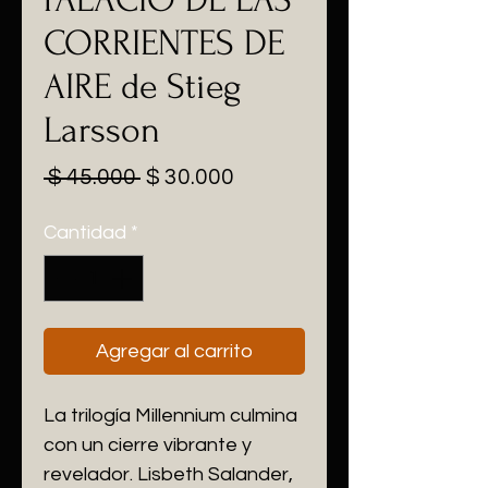
CORRIENTES DE
AIRE de Stieg
Larsson
Precio
Precio de oferta
 $ 45.000 
$ 30.000
Cantidad
*
Agregar al carrito
La trilogía Millennium culmina
con un cierre vibrante y
revelador. Lisbeth Salander,