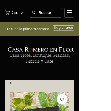
Carrito
Registrarse
-15% en la primera compra
C
R
F
ASA
O
MERO EN
LOR
Casa Hotel Boutique, Plantas,
Libros y Café